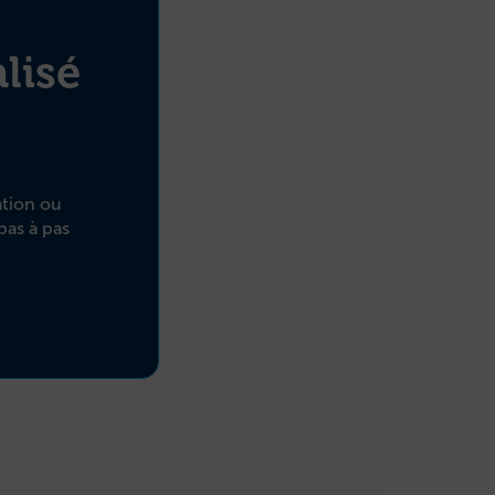
lisé
ation ou
pas à pas