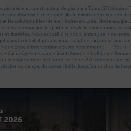
ne, pisciniste et constructeur de piscine à Tours (37) Située à T
cession Mondial Piscine spécialisée dans la construction de 
as et les solutions bien-être en Indre-et-Loire. Notre équipe d
scines accompagne les particuliers de la conception à la réal
les et durables. Nous accueillons nos clients au sein de notr
et dans le détail et proposer des solutions adaptées aux atte
s. Notre zone d’intervention couvre notamment : – Tours –
 – Saint-Cyr-sur-Loire – Saint-Avertin – La Riche – Fondett
out le département de l’Indre-et-Loire (37) Notre équipe est 
piscine ou de spa, du conseil initial jusqu’au suivi après insta