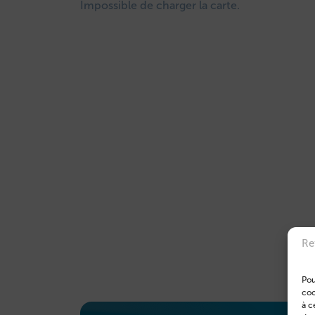
Impossible de charger la carte.
Re
Pou
coo
à c