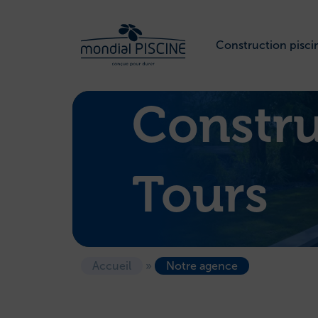
Construction pisci
Constru
Tours
Accueil
»
Notre agence