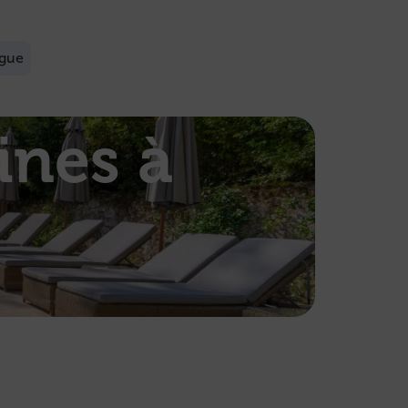
ogue
ines à