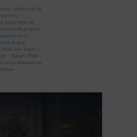
ours, Institut de la
piscines,
e piscinistes et
isation de projets
e agence pour
ntes et aux
 Joué-lès-Tours –
es – Ballan-Miré –
à votre disposition
llation.