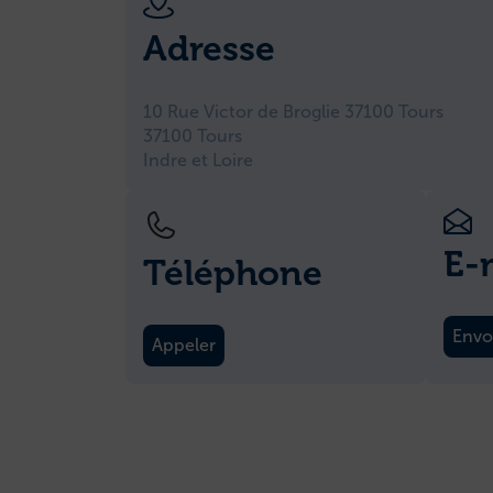
Adresse
10 Rue Victor de Broglie 37100 Tours
37100 Tours
Indre et Loire
E-
Téléphone
Envo
Appeler