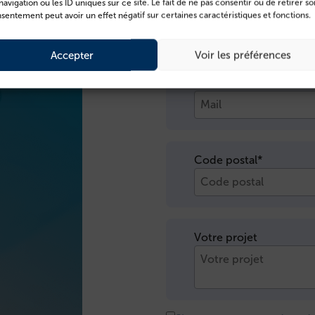
navigation ou les ID uniques sur ce site. Le fait de ne pas consentir ou de retirer so
Nom*
sentement peut avoir un effet négatif sur certaines caractéristiques et fonctions.
Accepter
Voir les préférences
Mail*
Code postal*
Votre projet