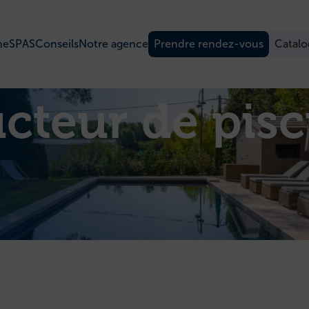
ne
SPAS
Conseils
Notre agence
Prendre rendez-vous
Catal
cteur de pisc